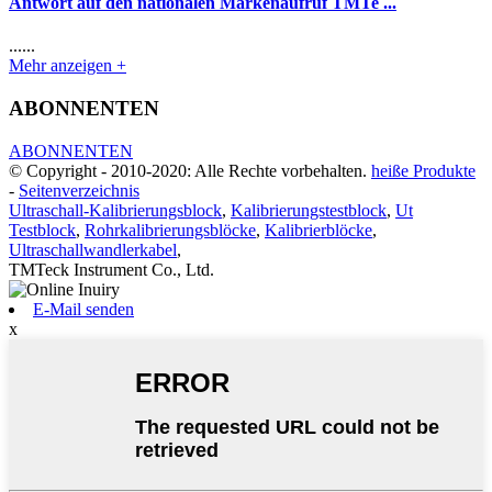
Antwort auf den nationalen Markenaufruf TMTe ...
......
Mehr anzeigen +
ABONNENTEN
ABONNENTEN
© Copyright - 2010-2020: Alle Rechte vorbehalten.
heiße Produkte
-
Seitenverzeichnis
Ultraschall-Kalibrierungsblock
,
Kalibrierungstestblock
,
Ut
Testblock
,
Rohrkalibrierungsblöcke
,
Kalibrierblöcke
,
Ultraschallwandlerkabel
,
TMTeck Instrument Co., Ltd.
E-Mail senden
x