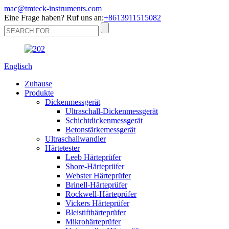
mac@tmteck-instruments.com
Eine Frage haben? Ruf uns an:
+8613911515082
Englisch
Zuhause
Produkte
Dickenmessgerät
Ultraschall-Dickenmessgerät
Schichtdickenmessgerät
Betonstärkemessgerät
Ultraschallwandler
Härtetester
Leeb Härteprüfer
Shore-Härteprüfer
Webster Härteprüfer
Brinell-Härteprüfer
Rockwell-Härteprüfer
Vickers Härteprüfer
Bleistifthärteprüfer
Mikrohärteprüfer