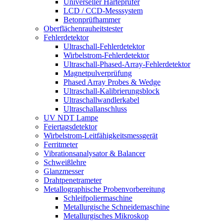
Universeller Härteprüfer
LCD / CCD-Messsystem
Betonprüfhammer
Oberflächenrauheitstester
Fehlerdetektor
Ultraschall-Fehlerdetektor
Wirbelstrom-Fehlerdetektor
Ultraschall-Phased-Array-Fehlerdetektor
Magnetpulverprüfung
Phased Array Probes & Wedge
Ultraschall-Kalibrierungsblock
Ultraschallwandlerkabel
Ultraschallanschluss
UV NDT Lampe
Feiertagsdetektor
Wirbelstrom-Leitfähigkeitsmessgerät
Ferritmeter
Vibrationsanalysator & Balancer
Schweißlehre
Glanzmesser
Drahtpenetrameter
Metallographische Probenvorbereitung
Schleifpoliermaschine
Metallurgische Schneidemaschine
Metallurgisches Mikroskop