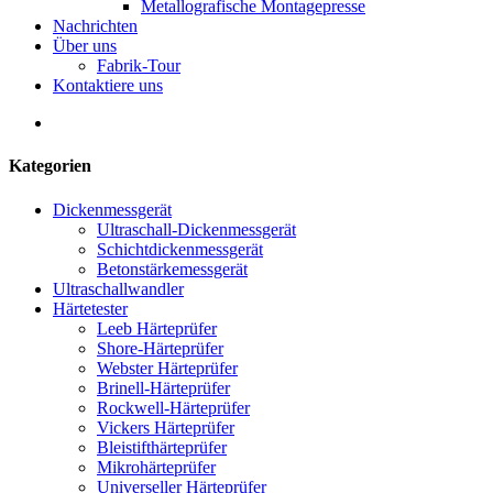
Metallografische Montagepresse
Nachrichten
Über uns
Fabrik-Tour
Kontaktiere uns
Kategorien
Dickenmessgerät
Ultraschall-Dickenmessgerät
Schichtdickenmessgerät
Betonstärkemessgerät
Ultraschallwandler
Härtetester
Leeb Härteprüfer
Shore-Härteprüfer
Webster Härteprüfer
Brinell-Härteprüfer
Rockwell-Härteprüfer
Vickers Härteprüfer
Bleistifthärteprüfer
Mikrohärteprüfer
Universeller Härteprüfer