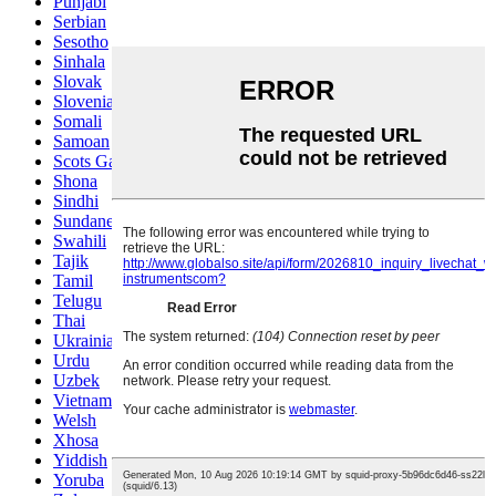
Punjabi
Serbian
Sesotho
Sinhala
Slovak
Slovenian
Somali
Samoan
Scots Gaelic
Shona
Sindhi
Sundanese
Swahili
Tajik
Tamil
Telugu
Thai
Ukrainian
Urdu
Uzbek
Vietnamese
Welsh
Xhosa
Yiddish
Yoruba