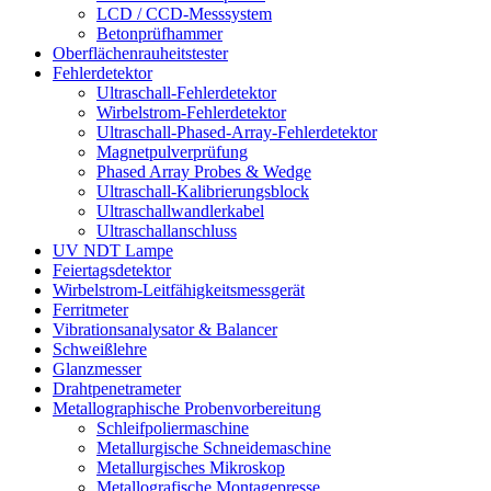
LCD / CCD-Messsystem
Betonprüfhammer
Oberflächenrauheitstester
Fehlerdetektor
Ultraschall-Fehlerdetektor
Wirbelstrom-Fehlerdetektor
Ultraschall-Phased-Array-Fehlerdetektor
Magnetpulverprüfung
Phased Array Probes & Wedge
Ultraschall-Kalibrierungsblock
Ultraschallwandlerkabel
Ultraschallanschluss
UV NDT Lampe
Feiertagsdetektor
Wirbelstrom-Leitfähigkeitsmessgerät
Ferritmeter
Vibrationsanalysator & Balancer
Schweißlehre
Glanzmesser
Drahtpenetrameter
Metallographische Probenvorbereitung
Schleifpoliermaschine
Metallurgische Schneidemaschine
Metallurgisches Mikroskop
Metallografische Montagepresse