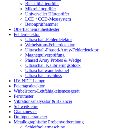
Bleistifthärteprüfer
Mikrohärteprüfer
Universeller Härteprüfer
LCD / CCD-Messsystem
Betonprüfhammer
Oberflächenrauheitstester
Fehlerdetektor
Ultraschall-Fehlerdetektor
Wirbelstrom-Fehlerdetektor
Ultraschall-Phased-Array-Fehlerdetektor
Magnetpulverprüfung
Phased Array Probes & Wedge
Ultraschall-Kalibrierungsblock
Ultraschallwandlerkabel
Ultraschallanschluss
UV NDT Lampe
Feiertagsdetektor
Wirbelstrom-Leitfähigkeitsmessgerät
Ferritmeter
Vibrationsanalysator & Balancer
Schweißlehre
Glanzmesser
Drahtpenetrameter
Metallographische Probenvorbereitung
Schleifpoliermaschine