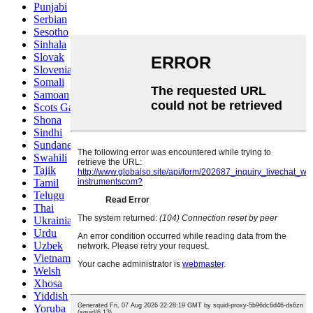
Punjabi
Serbian
Sesotho
Sinhala
Slovak
Slovenian
Somali
Samoan
Scots Gaelic
Shona
Sindhi
Sundanese
Swahili
Tajik
Tamil
Telugu
Thai
Ukrainian
Urdu
Uzbek
Vietnamese
Welsh
Xhosa
Yiddish
Yoruba