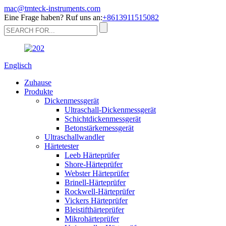
mac@tmteck-instruments.com
Eine Frage haben? Ruf uns an:
+8613911515082
Englisch
Zuhause
Produkte
Dickenmessgerät
Ultraschall-Dickenmessgerät
Schichtdickenmessgerät
Betonstärkemessgerät
Ultraschallwandler
Härtetester
Leeb Härteprüfer
Shore-Härteprüfer
Webster Härteprüfer
Brinell-Härteprüfer
Rockwell-Härteprüfer
Vickers Härteprüfer
Bleistifthärteprüfer
Mikrohärteprüfer