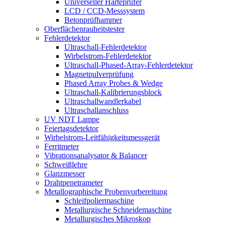
Universeller Härteprüfer
LCD / CCD-Messsystem
Betonprüfhammer
Oberflächenrauheitstester
Fehlerdetektor
Ultraschall-Fehlerdetektor
Wirbelstrom-Fehlerdetektor
Ultraschall-Phased-Array-Fehlerdetektor
Magnetpulverprüfung
Phased Array Probes & Wedge
Ultraschall-Kalibrierungsblock
Ultraschallwandlerkabel
Ultraschallanschluss
UV NDT Lampe
Feiertagsdetektor
Wirbelstrom-Leitfähigkeitsmessgerät
Ferritmeter
Vibrationsanalysator & Balancer
Schweißlehre
Glanzmesser
Drahtpenetrameter
Metallographische Probenvorbereitung
Schleifpoliermaschine
Metallurgische Schneidemaschine
Metallurgisches Mikroskop